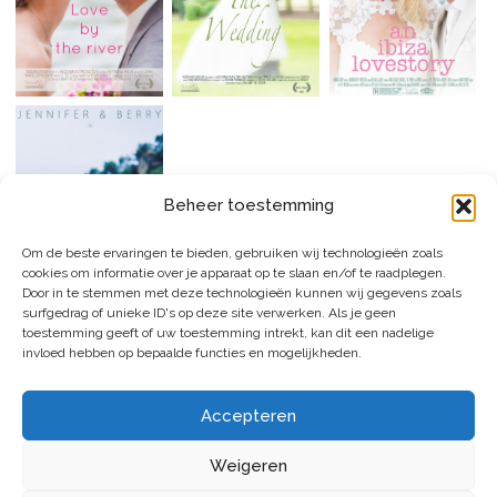
Beheer toestemming
Om de beste ervaringen te bieden, gebruiken wij technologieën zoals
cookies om informatie over je apparaat op te slaan en/of te raadplegen.
Door in te stemmen met deze technologieën kunnen wij gegevens zoals
surfgedrag of unieke ID's op deze site verwerken. Als je geen
toestemming geeft of uw toestemming intrekt, kan dit een nadelige
invloed hebben op bepaalde functies en mogelijkheden.
Accepteren
Weigeren
© Wedding Filmz
Website design by
Wedding Group