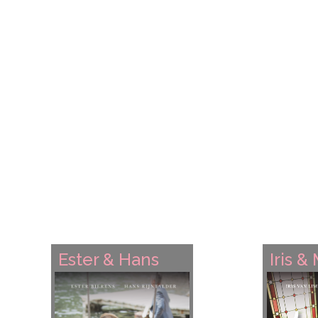
Ester & Hans
Iris &