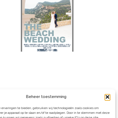
Beheer toestemming
 ervaringen te bieden, gebruiken wij technologieën zoals cookies om
ver je apparaat op te slaan en/of te raadplegen. Door in te stemmen met deze
n kunnen wij gegevens zoals surfgedrag of unieke ID's op deze site