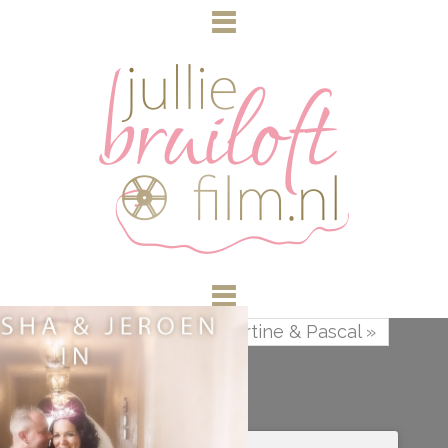
« Ilona & Youri
Martine & Pascal »
Marsha & Jeroen